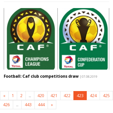
Football: Caf club competitions draw
|07.08.2019
«
1
2
...
420
421
422
423
424
425
426
...
443
444
»