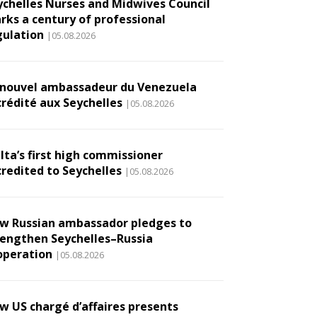
ychelles Nurses and Midwives Council
rks a century of professional
gulation
|05.08.2026
 nouvel ambassadeur du Venezuela
crédité aux Seychelles
|05.08.2026
lta’s first high commissioner
credited to Seychelles
|05.08.2026
w Russian ambassador pledges to
rengthen Seychelles–Russia
operation
|05.08.2026
w US chargé d’affaires presents