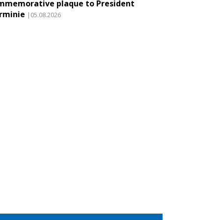
mmemorative plaque to President
rminie
|05.08.2026