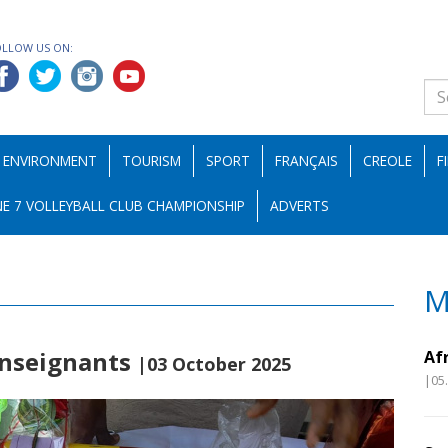
OLLOW US ON:
ENVIRONMENT
TOURISM
SPORT
FRANÇAIS
CREOLE
F
E 7 VOLLEYBALL CLUB CHAMPIONSHIP
ADVERTS
M
enseignants
Af
|03 October 2025
|05