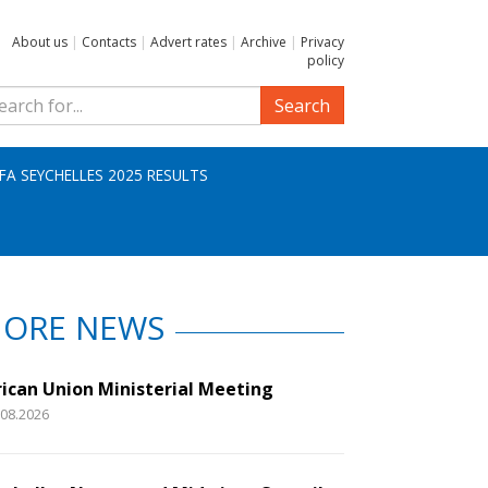
About us
|
Contacts
|
Advert rates
|
Archive
|
Privacy
policy
Search
IFA SEYCHELLES 2025 RESULTS
ORE NEWS
rican Union Ministerial Meeting
.08.2026