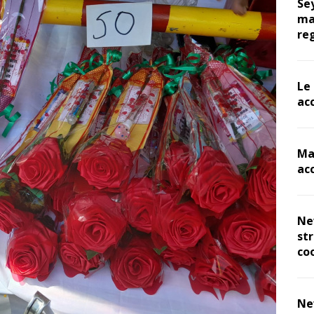
Se
ma
re
Le
ac
Ma
ac
Ne
st
co
Ne