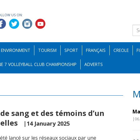
OLLOW US ON:
ENVIRONMENT
TOURISM
SPORT
FRANÇAIS
CREOLE
F
E 7 VOLLEYBALL CLUB CHAMPIONSHIP
ADVERTS
M
de sang et des témoins d’un
Ma
|06
helles
|14 January 2025
été lancé sur les réseaux sociaux par une