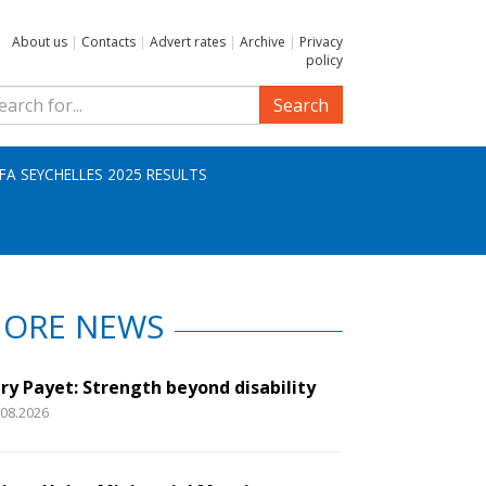
About us
|
Contacts
|
Advert rates
|
Archive
|
Privacy
policy
Search
IFA SEYCHELLES 2025 RESULTS
ORE NEWS
ry Payet: Strength beyond disability
.08.2026