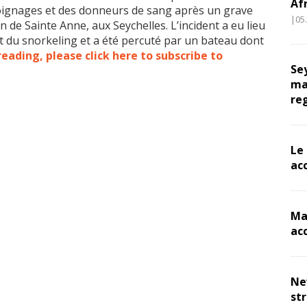
Af
moignages et des donneurs de sang après un grave
|05
 de Sainte Anne, aux Seychelles. L’incident a eu lieu
it du snorkeling et a été percuté par un bateau dont
eading, please click here to subscribe to
Se
ma
re
Le
ac
Ma
ac
Ne
st