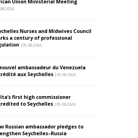
rican Union Ministerial Meeting
.08.2026
ychelles Nurses and Midwives Council
rks a century of professional
gulation
|05.08.2026
 nouvel ambassadeur du Venezuela
crédité aux Seychelles
|05.08.2026
lta’s first high commissioner
credited to Seychelles
|05.08.2026
w Russian ambassador pledges to
rengthen Seychelles–Russia