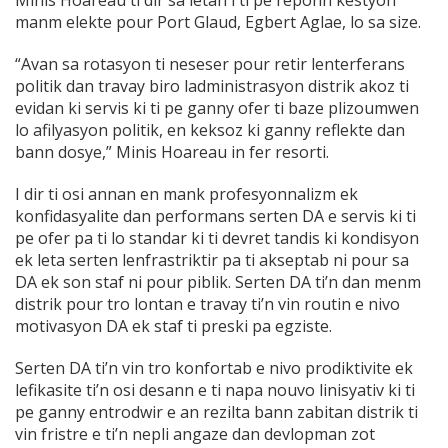
Minis Hoareau ti dir sa letan i ti pe reponn kestyon
manm elekte pour Port Glaud, Egbert Aglae, lo sa size.
“Avan sa rotasyon ti neseser pour retir lenterferans
politik dan travay biro ladministrasyon distrik akoz ti
evidan ki servis ki ti pe ganny ofer ti baze plizoumwen
lo afilyasyon politik, en keksoz ki ganny reflekte dan
bann dosye,” Minis Hoareau in fer resorti.
I dir ti osi annan en mank profesyonnalizm ek
konfidasyalite dan performans serten DA e servis ki ti
pe ofer pa ti lo standar ki ti devret tandis ki kondisyon
ek leta serten lenfrastriktir pa ti akseptab ni pour sa
DA ek son staf ni pour piblik. Serten DA ti’n dan menm
distrik pour tro lontan e travay ti’n vin routin e nivo
motivasyon DA ek staf ti preski pa egziste.
Serten DA ti’n vin tro konfortab e nivo prodiktivite ek
lefikasite ti’n osi desann e ti napa nouvo linisyativ ki ti
pe ganny entrodwir e an rezilta bann zabitan distrik ti
vin fristre e ti’n nepli angaze dan devlopman zot