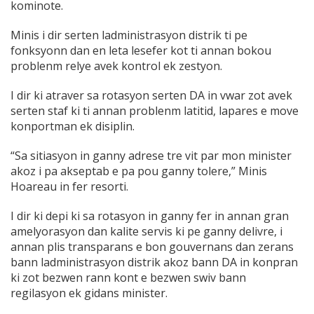
kominote.
Minis i dir serten ladministrasyon distrik ti pe
fonksyonn dan en leta lesefer kot ti annan bokou
problenm relye avek kontrol ek zestyon.
I dir ki atraver sa rotasyon serten DA in vwar zot avek
serten staf ki ti annan problenm latitid, lapares e move
konportman ek disiplin.
“Sa sitiasyon in ganny adrese tre vit par mon minister
akoz i pa akseptab e pa pou ganny tolere,” Minis
Hoareau in fer resorti.
I dir ki depi ki sa rotasyon in ganny fer in annan gran
amelyorasyon dan kalite servis ki pe ganny delivre, i
annan plis transparans e bon gouvernans dan zerans
bann ladministrasyon distrik akoz bann DA in konpran
ki zot bezwen rann kont e bezwen swiv bann
regilasyon ek gidans minister.