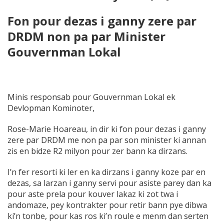
Fon pour dezas i ganny zere par
DRDM non pa par Minister
Gouvernman Lokal
Minis responsab pour Gouvernman Lokal ek
Devlopman Kominoter,
Rose-Marie Hoareau, in dir ki fon pour dezas i ganny
zere par DRDM me non pa par son minister ki annan
zis en bidze R2 milyon pour zer bann ka dirzans.
I’n fer resorti ki ler en ka dirzans i ganny koze par en
dezas, sa larzan i ganny servi pour asiste parey dan ka
pour aste prela pour kouver lakaz ki zot twa i
andomaze, pey kontrakter pour retir bann pye dibwa
ki’n tonbe, pour kas ros ki’n roule e menm dan serten