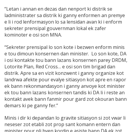
“Letan i annan en dezas dan nenport ki distrik se
ladministrater sa distrik ki ganny enformen an premye
e li i rod lenformasyon lo sa lensidan avan ki i enform
sekreter prensipal gouvernman lokal ek zafer
kominoter e osi son MNA.
“Sekreter prensipal lo son kote i bezwen enform minis
e tou dimoun konsernen dan minister. Lo son kote, DA
i osi kontakte tou bann lazans konsernen parey DRDM,
Lotorite Plan, Red Cross… e osi son tim brigad dan
distrik. Apre sa en vizit konzwent i ganny organize kot
landrwa afekte pour evalye sitiasyon kot apre en rapor
ek bann rekonmandasyon i ganny anvoye kot minister
ek tou bann lazans konsernen tandis ki DA li i reste an
kontakt avek bann fanmir pour gard zot okouran bann
demars ki pe ganny fer.”
Minis i dir ki depandan lo gravite sitiasyon si zot vwar li
neseser zot etabli zot prop sant komann entern dan
minister pour pli byen kordin e asiste bann DA ek zot