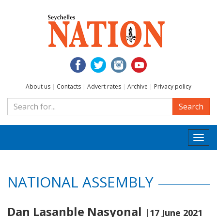
About us
|
Contacts
|
Advert rates
|
Archive
|
Privacy policy
Search
Togg
navi
NATIONAL ASSEMBLY
Dan Lasanble Nasyonal
|17 June 2021