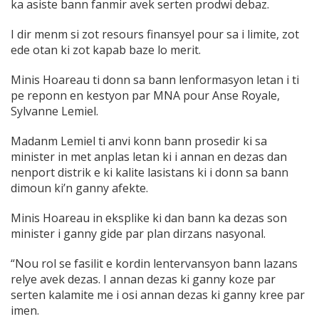
ka asiste bann fanmir avek serten prodwi debaz.
I dir menm si zot resours finansyel pour sa i limite, zot
ede otan ki zot kapab baze lo merit.
Minis Hoareau ti donn sa bann lenformasyon letan i ti
pe reponn en kestyon par MNA pour Anse Royale,
Sylvanne Lemiel.
Madanm Lemiel ti anvi konn bann prosedir ki sa
minister in met anplas letan ki i annan en dezas dan
nenport distrik e ki kalite lasistans ki i donn sa bann
dimoun ki’n ganny afekte.
Minis Hoareau in eksplike ki dan bann ka dezas son
minister i ganny gide par plan dirzans nasyonal.
“Nou rol se fasilit e kordin lentervansyon bann lazans
relye avek dezas. I annan dezas ki ganny koze par
serten kalamite me i osi annan dezas ki ganny kree par
imen.