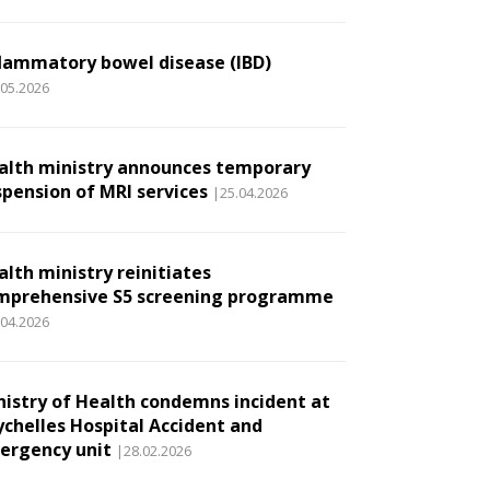
flammatory bowel disease (IBD)
.05.2026
alth ministry announces temporary
spension of MRI services
|25.04.2026
alth ministry reinitiates
mprehensive S5 screening programme
.04.2026
nistry of Health condemns incident at
ychelles Hospital Accident and
ergency unit
|28.02.2026