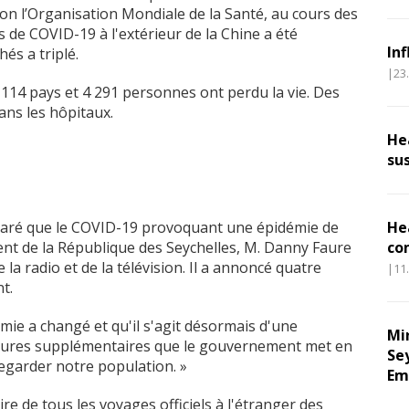
elon l’Organisation Mondiale de la Santé, au cours des
 de COVID-19 à l'extérieur de la Chine a été
In
és a triplé.
|23
 114 pays et 4 291 personnes ont perdu la vie. Des
dans les hôpitaux.
He
su
éclaré que le COVID-19 provoquant une épidémie de
He
ent de la République des Seychelles, M. Danny Faure
co
e la radio et de la télévision. Il a annoncé quatre
|11
t.
mie a changé et qu'il s'agit désormais d'une
Mi
esures supplémentaires que le gouvernement met en
Se
egarder notre population. »
Em
e de tous les voyages officiels à l'étranger des