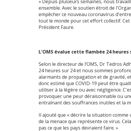
« Depuis plusieurs semaines, nous travail
ensemble. Avec le soutien étroit de l'Org
empêcher ce nouveau coronavirus d'entrer 
tout le monde pour cet effort collectif. Cet
Président Faure.
L'OMS évalue cette flambée 24 heures 
Selon le directeur de l’OMS, Dr Tedros A
24 heures sur 24 et nous sommes profondé
alarmants de propagation et de gravité, e
donc estimé que COVID-19 peut être quali
utiliser à la légère ou avec négligence. C'es
provoquer une peur déraisonnable ou une a
entraînant des souffrances inutiles et la m
Il ajouté que « décrire la situation comm
de la menace que représente ce virus. Cel
pas ce que les pays devraient faire. »