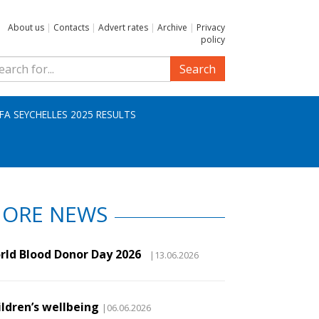
About us
|
Contacts
|
Advert rates
|
Archive
|
Privacy
policy
Search
IFA SEYCHELLES 2025 RESULTS
ORE NEWS
rld Blood Donor Day 2026
|13.06.2026
ildren’s wellbeing
|06.06.2026