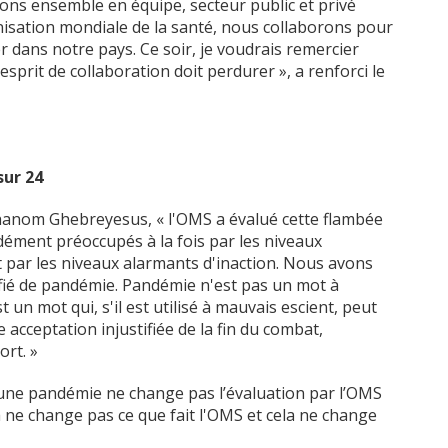
lons ensemble en équipe, secteur public et privé
anisation mondiale de la santé, nous collaborons pour
dans notre pays. Ce soir, je voudrais remercier
 esprit de collaboration doit perdurer », a renforci le
sur 24
dhanom Ghebreyesus, « l'OMS a évalué cette flambée
ment préoccupés à la fois par les niveaux
t par les niveaux alarmants d'inaction. Nous avons
fié de pandémie. Pandémie n'est pas un mot à
t un mot qui, s'il est utilisé à mauvais escient, peut
cceptation injustifiée de la fin du combat,
ort. »
e une pandémie ne change pas l’évaluation par l’OMS
a ne change pas ce que fait l'OMS et cela ne change