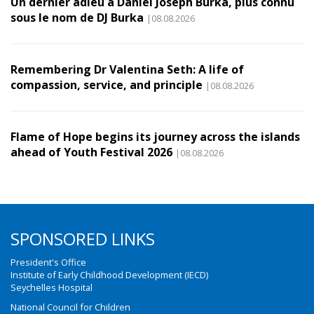
Un dernier adieu à Daniel Joseph Burka, plus connu
sous le nom de DJ Burka
|08.08.2026
Remembering Dr Valentina Seth: A life of
compassion, service, and principle
|08.08.2026
Flame of Hope begins its journey across the islands
ahead of Youth Festival 2026
|08.08.2026
SPONSORED LINKS
President's Office
Institute of Early Childhood Development (IECD)
Seychelles Hospital
National Council for Children