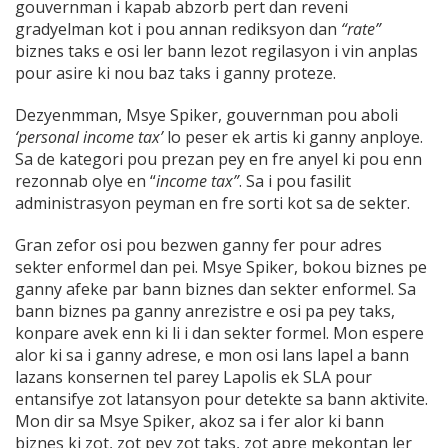
gouvernman i kapab abzorb pert dan reveni
gradyelman kot i pou annan rediksyon dan
“rate”
biznes taks e osi ler bann lezot regilasyon i vin anplas
pour asire ki nou baz taks i ganny proteze.
Dezyenmman, Msye Spiker, gouvernman pou aboli
‘personal income tax’
lo peser ek artis ki ganny anploye.
Sa de kategori pou prezan pey en fre anyel ki pou enn
rezonnab olye en “
income tax”
. Sa i pou fasilit
administrasyon peyman en fre sorti kot sa de sekter.
Gran zefor osi pou bezwen ganny fer pour adres
sekter enformel dan pei. Msye Spiker, bokou biznes pe
ganny afeke par bann biznes dan sekter enformel. Sa
bann biznes pa ganny anrezistre e osi pa pey taks,
konpare avek enn ki li i dan sekter formel. Mon espere
alor ki sa i ganny adrese, e mon osi lans lapel a bann
lazans konsernen tel parey Lapolis ek SLA pour
entansifye zot latansyon pour detekte sa bann aktivite.
Mon dir sa Msye Spiker, akoz sa i fer alor ki bann
biznes ki zot, zot pey zot taks, zot apre mekontan ler