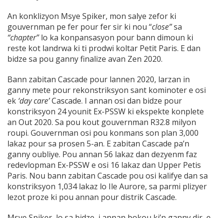
An konklizyon Msye Spiker, mon salye zefor ki
gouvernman pe fer pour fer sir ki nou “
close”
sa
“chapter”
lo ka konpansasyon pour bann dimoun ki
reste kot landrwa ki ti prodwi koltar Petit Paris. E dan
bidze sa pou ganny finalize avan Zen 2020.
Bann zabitan Cascade pour lannen 2020, larzan in
ganny mete pour rekonstriksyon sant kominoter e osi
ek
‘day care’
Cascade. I annan osi dan bidze pour
konstriksyon 24 younit Ex-PSSW ki ekspekte konplete
an Out 2020. Sa pou kout gouvernman R32.8 milyon
roupi. Gouvernman osi pou konmans son plan 3,000
lakaz pour sa prosen 5-an. E zabitan Cascade pa’n
ganny oubliye. Pou annan 56 lakaz dan dezyenm faz
redevlopman Ex-PSSW e osi 16 lakaz dan Upper Petis
Paris. Nou bann zabitan Cascade pou osi kalifye dan sa
konstriksyon 1,034 lakaz lo Ile Aurore, sa parmi plizyer
lezot proze ki pou annan pour distrik Cascade.
Msye Spiker, lo sa bidze, i annan bokou ki’n ganny dir, e