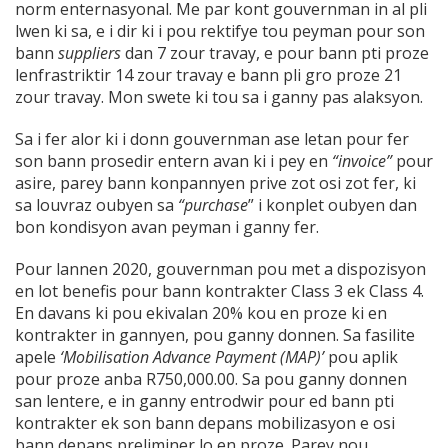
norm enternasyonal. Me par kont gouvernman in al pli
lwen ki sa, e i dir ki i pou rektifye tou peyman pour son
bann
suppliers
dan 7 zour travay, e pour bann pti proze
lenfrastriktir 14 zour travay e bann pli gro proze 21
zour travay. Mon swete ki tou sa i ganny pas alaksyon.
Sa i fer alor ki i donn gouvernman ase letan pour fer
son bann prosedir entern avan ki i pey en
“invoice”
pour
asire, parey bann konpannyen prive zot osi zot fer, ki
sa louvraz oubyen sa
“purchase
” i konplet oubyen dan
bon kondisyon avan peyman i ganny fer.
Pour lannen 2020, gouvernman pou met a dispozisyon
en lot benefis pour bann kontrakter Class 3 ek Class 4.
En davans ki pou ekivalan 20% kou en proze ki en
kontrakter in gannyen, pou ganny donnen. Sa fasilite
apele
‘Mobilisation Advance Payment (MAP)’
pou aplik
pour proze anba R750,000.00. Sa pou ganny donnen
san lentere, e in ganny entrodwir pour ed bann pti
kontrakter ek son bann depans mobilizasyon e osi
bann depans preliminer lo en proze. Parey nou