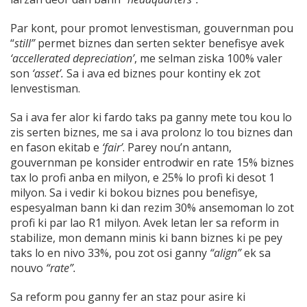
Par kont, pour promot lenvestisman, gouvernman pou
“
still”
permet biznes dan serten sekter benefisye avek
‘accellerated depreciation’
, me selman ziska 100% valer
son
‘asset’.
Sa i ava ed biznes pour kontiny ek zot
lenvestisman.
Sa i ava fer alor ki fardo taks pa ganny mete tou kou lo
zis serten biznes, me sa i ava prolonz lo tou biznes dan
en fason ekitab e
‘fair’
. Parey nou’n antann,
gouvernman pe konsider entrodwir en rate 15% biznes
tax lo profi anba en milyon, e 25% lo profi ki desot 1
milyon. Sa i vedir ki bokou biznes pou benefisye,
espesyalman bann ki dan rezim 30% ansemoman lo zot
profi ki par lao R1 milyon. Avek letan ler sa reform in
stabilize, mon demann minis ki bann biznes ki pe pey
taks lo en nivo 33%, pou zot osi ganny
“align”
ek sa
nouvo
“rate”.
Sa reform pou ganny fer an staz pour asire ki