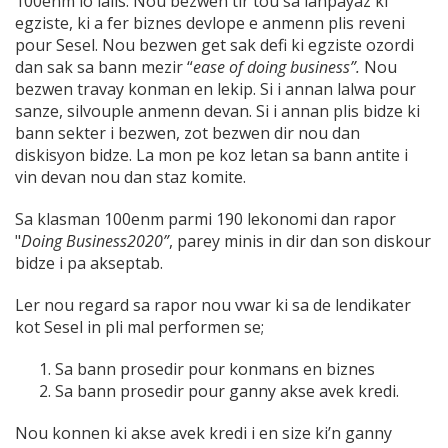
100enm lo lalis. Nou bezwen tir tou sa lanpayaz ki
egziste, ki a fer biznes devlope e anmenn plis reveni
pour Sesel. Nou bezwen get sak defi ki egziste ozordi
dan sak sa bann mezir “
ease of doing business”.
Nou
bezwen travay konman en lekip. Si i annan lalwa pour
sanze, silvouple anmenn devan. Si i annan plis bidze ki
bann sekter i bezwen, zot bezwen dir nou dan
diskisyon bidze. La mon pe koz letan sa bann antite i
vin devan nou dan staz komite.
Sa klasman 100enm parmi 190 lekonomi dan rapor
"
Doing Business
2020”
, parey minis in dir dan son diskour
bidze i pa akseptab.
Ler nou regard sa rapor nou vwar ki sa de lendikater
kot Sesel in pli mal performen se;
Sa bann prosedir pour konmans en biznes
Sa bann prosedir pour ganny akse avek kredi.
Nou konnen ki akse avek kredi i en size ki’n ganny