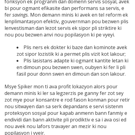
fonksyon ek progranm dan domenn servis sosyal, avek
bi pour ogmant efikasite dan performans sa servis, e
fer
savings.
Mon demann minis ki avek en tel reform ek
lenplimantasyon efektiv, gouvernman pou bezwen plis
lenvestisman dan lezot servis ek sipor pli striktire ki
nou pou bezwen anvi nou popilasyon ki pe vyeyi.
Plis ners ek dokter ki baze dan kominote avek
zot sipor lozistik ki a permet plis vizit kot lakour;
Plis lasistans adapte ki ogmant kantite letan ki
en dimoun pou bezwen swen, oubyen ki fer li pli
fasil pour donn swen en dimoun dan son lakour.
Msye Spiker mon ti ava profit lokazyon alors pour
demann minis ki ler sa legzerzis pe ganny fer zot sey
zot mye pour konsantre e rod fason konman pour retir
nou sitwayen dan sa serk depandans e servi sistenm
proteksyon sosyal pour kapab anmenn bann fanmiy e
endividi dan bann aktivite pli prodiktiv e sa i ava osi ed
nou avek nou lafors travayer an mezir ki nou
popilasyon i vyeir.