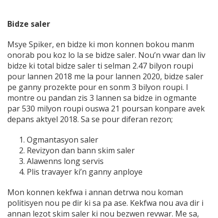
Bidze saler
Msye Spiker, en bidze ki mon konnen bokou manm
onorab pou koz lo la se bidze saler. Nou’n vwar dan liv
bidze ki total bidze saler ti selman 2.47 bilyon roupi
pour lannen 2018 me la pour lannen 2020, bidze saler
pe ganny prozekte pour en sonm 3 bilyon roupi. I
montre ou pandan zis 3 lannen sa bidze in ogmante
par 530 milyon roupi ouswa 21 poursan konpare avek
depans aktyel 2018. Sa se pour diferan rezon;
Ogmantasyon saler
Revizyon dan bann skim saler
Alawenns long servis
Plis travayer ki’n ganny anploye
Mon konnen kekfwa i annan detrwa nou koman
politisyen nou pe dir ki sa pa ase. Kekfwa nou ava dir i
annan lezot skim saler ki nou bezwen revwar. Me sa,