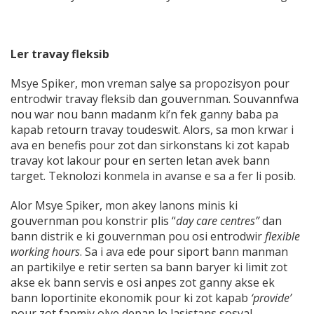
Ler travay fleksib
Msye Spiker, mon vreman salye sa propozisyon pour
entrodwir travay fleksib dan gouvernman. Souvannfwa
nou war nou bann madanm ki’n fek ganny baba pa
kapab retourn travay toudeswit. Alors, sa mon krwar i
ava en benefis pour zot dan sirkonstans ki zot kapab
travay kot lakour pour en serten letan avek bann
target. Teknolozi konmela in avanse e sa a fer li posib.
Alor Msye Spiker, mon akey lanons minis ki
gouvernman pou konstrir plis “
day care centres”
dan
bann distrik e ki gouvernman pou osi entrodwir
flexible
working hours
. Sa i ava ede pour siport bann manman
an partikilye e retir serten sa bann baryer ki limit zot
akse ek bann servis e osi anpes zot ganny akse ek
bann loportinite ekonomik pour ki zot kapab
‘provide’
pour zot fanmiy olye depan lo lasistans sosyal.