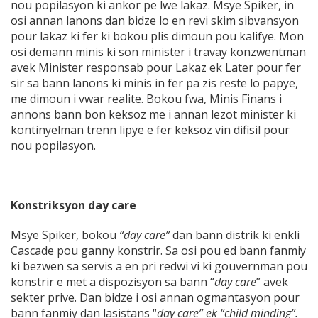
nou popilasyon ki ankor pe lwe lakaz. Msye Spiker, in
osi annan lanons dan bidze lo en revi skim sibvansyon
pour lakaz ki fer ki bokou plis dimoun pou kalifye. Mon
osi demann minis ki son minister i travay konzwentman
avek Minister responsab pour Lakaz ek Later pour fer
sir sa bann lanons ki minis in fer pa zis reste lo papye,
me dimoun i vwar realite. Bokou fwa, Minis Finans i
annons bann bon keksoz me i annan lezot minister ki
kontinyelman trenn lipye e fer keksoz vin difisil pour
nou popilasyon.
Konstriksyon day care
Msye Spiker, bokou
“day care”
dan bann distrik ki enkli
Cascade pou ganny konstrir. Sa osi pou ed bann fanmiy
ki bezwen sa servis a en pri redwi vi ki gouvernman pou
konstrir e met a dispozisyon sa bann “
day care
” avek
sekter prive. Dan bidze i osi annan ogmantasyon pour
bann fanmiy dan lasistans “
day care” ek “child minding”.