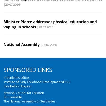
|29.07.2026
Minister Pierre addresses physical education and
vaping in schools
|29.07.2026
National Assembly
|18.07.2026
SPONSORED LINKS
President's Office
Institute of Early Childhood Development (IECD)
Seychelles Hospital
National Council for Children
DICT website
The National Assembly of Seychelles