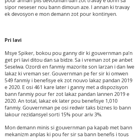
pour annan plis devouman dan zot travay e donn sa
sipor neseser nou bann dimoun aze. I annan ki travay
ek devosyon e mon demann zot pour kontinyen.
Pri lavi
Msye Spiker, bokou pou ganny dir ki gouvernman pa’n
get pri lavi ditou dan sa bidze. Sa i vreman zot pe anbet
Seselwa. Ozordi en fanmiy mazorite son larzan i dan lwe
lakaz ki vreman ser. Gouvernman pe fer sir ki omwen
549 fanmiy i benefisye ek zot nouvo lakaz pandan 2019
e 2020. E osi 461 kare later i ganny met a dispozisyon
bann fanmiy pour fer zot lakaz pandan lannen 2019 e
2020. An total, lakaz ek later pou benefisye 1,010
fanmiy. Gouvernman pe osi redwir taks biznes lo bann
lakour rezidansyel sorti 15% pour ariv 3%.
Mon demann minis si gouvernman pa kapab met bann
mekanizm anplas ki pou fer sir sa bann benefis i tous