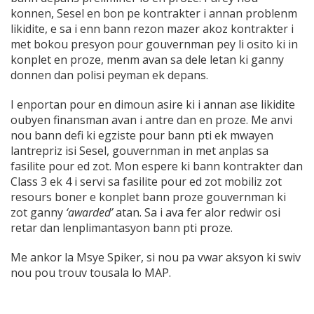
konnen, Sesel en bon pe kontrakter i annan problenm
likidite, e s
a i enn bann rezon mazer akoz kontrakter i
met bokou presyon pour gouvernman pey li osito ki in
konplet en proze, menm avan sa dele letan ki ganny
donnen dan polisi peyman ek depans.
I enportan pour en dimoun asire ki i annan ase likidite
oubyen finansman avan i antre dan en proze. Me anvi
nou bann defi ki egziste pour bann pti ek mwayen
lantrepriz isi Sesel, gouvernman in met anplas sa
fasilite pour ed zot. Mon espere ki bann kontrakter dan
Class 3 ek 4 i servi sa fasilite pour ed zot mobiliz zot
resours boner e konplet bann proze gouvernman ki
zot ganny
‘awarded’
atan. Sa i ava fer alor redwir osi
retar dan lenplimantasyon bann pti proze.
Me ankor la Msye Spiker, si nou pa vwar aksyon ki swiv
nou pou trouv tousala lo MAP.