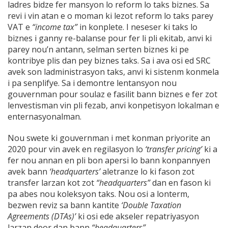
ladres bidze fer mansyon lo reform lo taks biznes. Sa
revi i vin atan e o moman ki lezot reform lo taks parey
VAT e
“income tax”
in konplete. I neseser ki taks lo
biznes i ganny re-balanse pour fer li pli ekitab, anvi ki
parey nou’n antann, selman serten biznes ki pe
kontribye plis dan pey biznes taks. Sa i ava osi ed SRC
avek son ladministrasyon taks, anvi ki sistenm konmela
i pa senplifye. Sa i demontre lentansyon nou
gouvernman pour soulaz e fasilit bann biznes e fer zot
lenvestisman vin pli fezab, anvi konpetisyon lokalman e
enternasyonalman.
Nou swete ki gouvernman i met konman priyorite an
2020 pour vin avek en regilasyon lo
‘transfer pricing’
ki a
fer nou annan en pli bon apersi lo bann konpannyen
avek bann
‘headquarters’
aletranze lo ki fason zot
transfer larzan kot zot
“headquarters”
dan en fason ki
pa abes nou koleksyon taks. Nou osi a lonterm,
bezwen reviz sa bann kantite
‘Double Taxation
Agreements (DTAs)’
ki osi ede akseler repatriyasyon
larzan deor dan bann
“headquarters”.