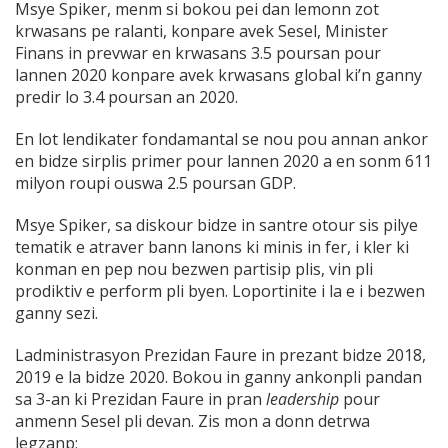
Msye Spiker, menm si bokou pei dan lemonn zot
krwasans pe ralanti, konpare avek Sesel, Minister
Finans in prevwar en krwasans 3.5 poursan pour
lannen 2020 konpare avek krwasans global ki’n ganny
predir lo 3.4 poursan an 2020.
En lot lendikater fondamantal se nou pou annan ankor
en bidze sirplis primer pour lannen 2020 a en sonm 611
milyon roupi ouswa 2.5 poursan GDP.
Msye Spiker, sa diskour bidze in santre otour sis pilye
tematik e atraver bann lanons ki minis in fer, i kler ki
konman en pep nou bezwen partisip plis, vin pli
prodiktiv e perform pli byen. Loportinite i la e i bezwen
ganny sezi.
Ladministrasyon Prezidan Faure in prezant bidze 2018,
2019 e la bidze 2020. Bokou in ganny ankonpli pandan
sa 3-an ki Prezidan Faure in pran
leadership
pour
anmenn Sesel pli devan. Zis mon a donn detrwa
legzanp;