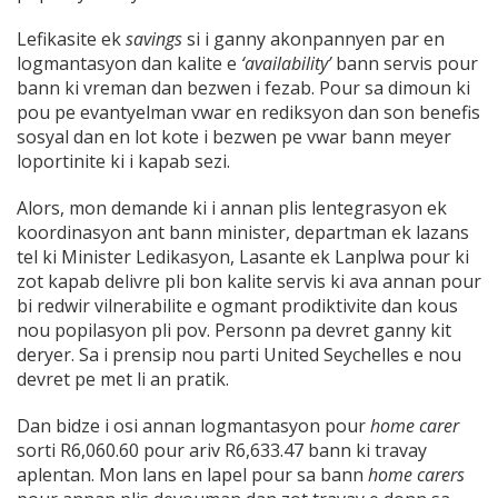
Lefikasite ek
savings
si i ganny akonpannyen par en
logmantasyon dan kalite e
‘availability’
bann servis pour
bann ki vreman dan bezwen i fezab. Pour sa dimoun ki
pou pe evantyelman vwar en rediksyon dan son benefis
sosyal dan en lot kote i bezwen pe vwar bann meyer
loportinite ki i kapab sezi.
Alors, mon demande ki i annan plis lentegrasyon ek
koordinasyon ant bann minister, departman ek lazans
tel ki Minister Ledikasyon, Lasante ek Lanplwa pour ki
zot kapab delivre pli bon kalite servis ki ava annan pour
bi redwir vilnerabilite e ogmant prodiktivite dan kous
nou popilasyon pli pov. Personn pa devret ganny kit
deryer. Sa i prensip nou parti United Seychelles e nou
devret pe met li an pratik.
Dan bidze i osi annan logmantasyon pour
home carer
sorti R6,060.60 pour ariv R6,633.47 bann ki travay
aplentan. Mon lans en lapel pour sa bann
home carers