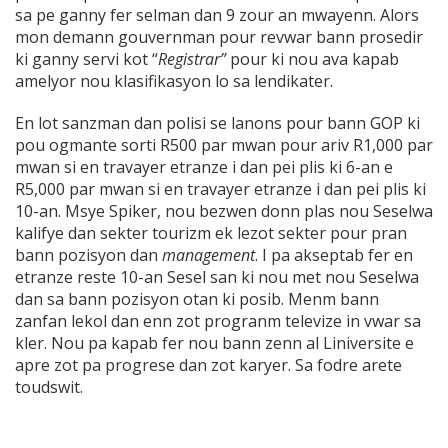
sa pe ganny fer selman dan 9 zour an mwayenn. Alors
mon demann gouvernman pour revwar bann prosedir
ki ganny servi kot “
Registrar”
pour ki nou ava kapab
amelyor nou klasifikasyon lo sa lendikater.
En lot sanzman dan polisi se lanons pour bann GOP ki
pou ogmante sorti R500 par mwan pour ariv R1,000 par
mwan si en travayer etranze i dan pei plis ki 6-an e
R5,000 par mwan si en travayer etranze i dan pei plis ki
10-an. Msye Spiker, nou bezwen donn plas nou Seselwa
kalifye dan sekter tourizm ek lezot sekter pour pran
bann pozisyon dan
management
. I pa akseptab fer en
etranze reste 10-an Sesel san ki nou met nou Seselwa
dan sa bann pozisyon otan ki posib. Menm bann
zanfan lekol dan enn zot progranm televize in vwar sa
kler. Nou pa kapab fer nou bann zenn al Liniversite e
apre zot pa progrese dan zot karyer. Sa fodre arete
toudswit.