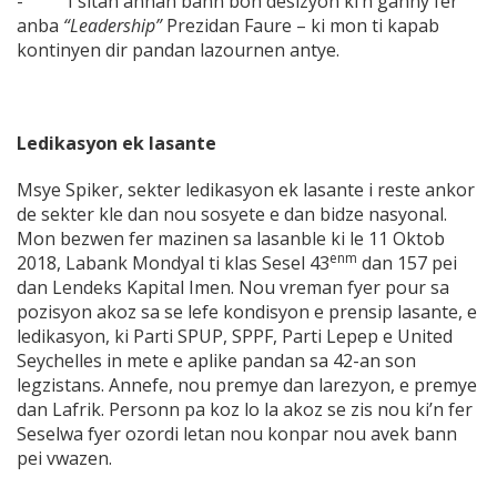
- I sitan annan bann bon desizyon ki’n ganny fer
anba
“Leadership”
Prezidan Faure – ki mon ti kapab
kontinyen dir pandan lazournen antye.
Ledikasyon ek lasante
Msye Spiker, sekter ledikasyon ek lasante i reste ankor
de sekter kle dan nou sosyete e dan bidze nasyonal.
Mon bezwen fer mazinen sa lasanble ki le 11 Oktob
enm
2018, Labank Mondyal ti klas Sesel 43
dan 157 pei
dan Lendeks Kapital Imen. Nou vreman fyer pour sa
pozisyon akoz sa se lefe kondisyon e prensip lasante, e
ledikasyon, ki Parti SPUP, SPPF, Parti Lepep e United
Seychelles in mete e aplike pandan sa 42-an son
legzistans. Annefe, nou premye dan larezyon, e premye
dan Lafrik. Personn pa koz lo la akoz se zis nou ki’n fer
Seselwa fyer ozordi letan nou konpar nou avek bann
pei vwazen.