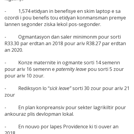
- 1,574 etidyan in benefisye en skim laptop e sa
ozordi i pou benefis tou etidyan konmansman premye
lannen segonder ziska lekol pos-segonder.
- Ogmantasyon dan saler minimonm pour sorti
R33.30 par erdtan an 2018 pour ariv R38.27 par erdtan
an 2020.
- Konze maternite in ogmante sorti 14 semenn
pour ariv 16 semenn e
paternity leave
pou sorti 5 zour
pour ariv 10 zour.
- Rediksyon lo “
sick leave”
sorti 30 zour pour ariv 21
zour
- En plan konpreansiv pour sekter lagrikiltir pour
ankouraz plis devlopman lokal.
- En nouvo por lapes Providence ki ti ouver an
2018