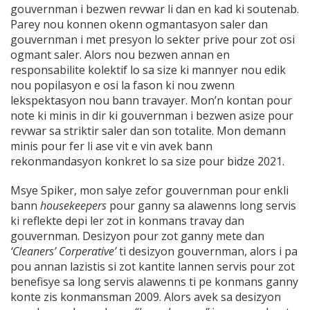
gouvernman i bezwen revwar li dan en kad ki soutenab.
Parey nou konnen okenn ogmantasyon saler dan
gouvernman i met presyon lo sekter prive pour zot osi
ogmant saler. Alors nou bezwen annan en
responsabilite kolektif lo sa size ki mannyer nou edik
nou popilasyon e osi la fason ki nou zwenn
lekspektasyon nou bann travayer. Mon’n kontan pour
note ki minis in dir ki gouvernman i bezwen asize pour
revwar sa striktir saler dan son totalite. Mon demann
minis pour fer li ase vit e vin avek bann
rekonmandasyon konkret lo sa size pour bidze 2021.
Msye Spiker, mon salye zefor gouvernman pour enkli
bann
housekeepers
pour ganny sa alawenns long servis
ki reflekte depi ler zot in konmans travay dan
gouvernman. Desizyon pour zot ganny mete dan
‘Cleaners’ Corperative’
ti desizyon gouvernman, alors i pa
pou annan lazistis si zot kantite lannen servis pour zot
benefisye sa long servis alawenns ti pe konmans ganny
konte zis konmansman 2009. Alors avek sa desizyon