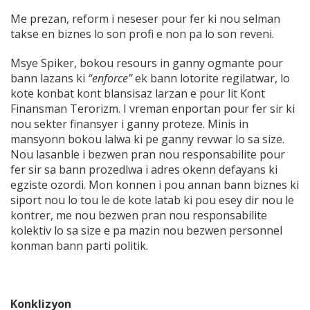
Me prezan, reform i neseser pour fer ki nou selman
takse en biznes lo son profi e non pa lo son reveni.
Msye Spiker, bokou resours in ganny ogmante pour
bann lazans ki
“enforce”
ek bann lotorite regilatwar, lo
kote konbat kont blansisaz larzan e pour lit Kont
Finansman Terorizm. I vreman enportan pour fer sir ki
nou sekter finansyer i ganny proteze. Minis in
mansyonn bokou lalwa ki pe ganny revwar lo sa size.
Nou lasanble i bezwen pran nou responsabilite pour
fer sir sa bann prozedlwa i adres okenn defayans ki
egziste ozordi. Mon konnen i pou annan bann biznes ki
siport nou lo tou le de kote latab ki pou esey dir nou le
kontrer, me nou bezwen pran nou responsabilite
kolektiv lo sa size e pa mazin nou bezwen personnel
konman bann parti politik.
Konklizyon