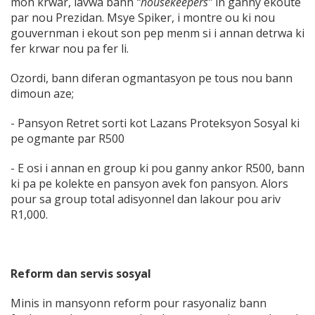
mon krwar, lavwa bann
“housekeepers”
in ganny ekoute
par nou Prezidan. Msye Spiker, i montre ou ki nou
gouvernman i ekout son pep menm si i annan detrwa ki
fer krwar nou pa fer li.
Ozordi, bann diferan ogmantasyon pe tous nou bann
dimoun aze;
- Pansyon Retret sorti kot Lazans Proteksyon Sosyal ki
pe ogmante par R500
- E osi i annan en group ki pou ganny ankor R500, bann
ki pa pe kolekte en pansyon avek fon pansyon. Alors
pour sa group total adisyonnel dan lakour pou ariv
R1,000.
Reform dan servis sosyal
Minis in mansyonn reform pour rasyonaliz bann