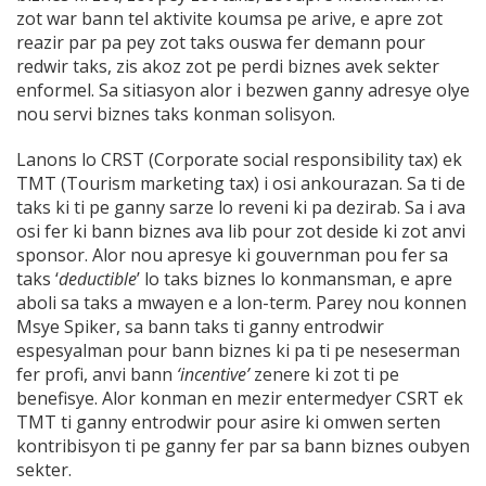
zot war bann tel aktivite koumsa pe arive, e apre zot
reazir par pa pey zot taks ouswa fer demann pour
redwir taks, zis akoz zot pe perdi biznes avek sekter
enformel. Sa sitiasyon alor i bezwen ganny adresye olye
nou servi biznes taks konman solisyon.
Lanons lo CRST (Corporate social responsibility tax) ek
TMT (Tourism marketing tax) i osi ankourazan. Sa ti de
taks ki ti pe ganny sarze lo reveni ki pa dezirab. Sa i ava
osi fer ki bann biznes ava lib pour zot deside ki zot anvi
sponsor. Alor nou apresye ki gouvernman pou fer sa
taks ‘
deductible
’ lo taks biznes lo konmansman, e apre
aboli sa taks a mwayen e a lon-term. Parey nou konnen
Msye Spiker, sa bann taks ti ganny entrodwir
espesyalman pour bann biznes ki pa ti pe neseserman
fer profi, anvi bann
‘incentive’
zenere ki zot ti pe
benefisye. Alor konman en mezir entermedyer CSRT ek
TMT ti ganny entrodwir pour asire ki omwen serten
kontribisyon ti pe ganny fer par sa bann biznes oubyen
sekter.