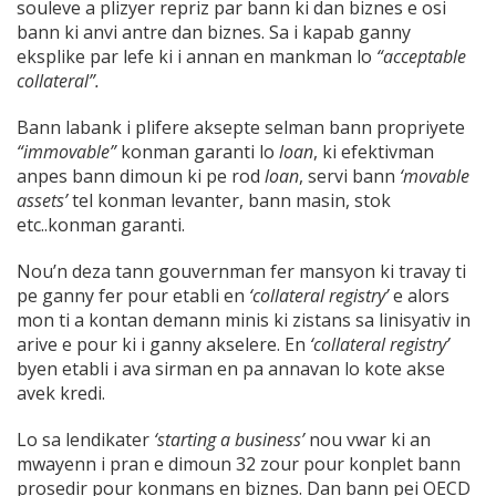
souleve a plizyer repriz par bann ki dan biznes e osi
bann ki anvi antre dan biznes. Sa i kapab ganny
eksplike par lefe ki i annan en mankman lo
“acceptable
collateral”.
Bann labank i plifere aksepte selman bann propriyete
“immovable”
konman garanti lo
loan
, ki efektivman
anpes bann dimoun ki pe rod
loan
, servi bann
‘movable
assets’
tel konman levanter, bann masin, stok
etc..konman garanti.
Nou’n deza tann gouvernman fer mansyon ki travay ti
pe ganny fer pour etabli en
‘collateral registry’
e alors
mon ti a kontan demann minis ki zistans sa linisyativ in
arive e pour ki i ganny akselere. En
‘collateral registry’
byen etabli i ava sirman en pa annavan lo kote akse
avek kredi.
Lo sa lendikater
‘starting a business’
nou vwar ki an
mwayenn i pran e dimoun 32 zour pour konplet bann
prosedir pour konmans en biznes. Dan bann pei OECD