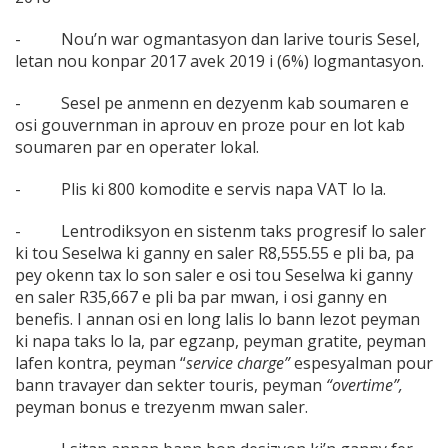
- Nou’n war ogmantasyon dan larive touris Sesel,
letan nou konpar 2017 avek 2019 i (6%) logmantasyon.
- Sesel pe anmenn en dezyenm kab soumaren e
osi gouvernman in aprouv en proze pour en lot kab
soumaren par en operater lokal.
- Plis ki 800 komodite e servis napa VAT lo la.
- Lentrodiksyon en sistenm taks progresif lo saler
ki tou Seselwa ki ganny en saler R8,555.55 e pli ba, pa
pey okenn tax lo son saler e osi tou Seselwa ki ganny
en saler R35,667 e pli ba par mwan, i osi ganny en
benefis. I annan osi en long lalis lo bann lezot peyman
ki napa taks lo la, par egzanp, peyman gratite, peyman
lafen kontra, peyman “
service charge”
espesyalman pour
bann travayer dan sekter touris, peyman
“overtime”,
peyman bonus e trezyenm mwan saler.