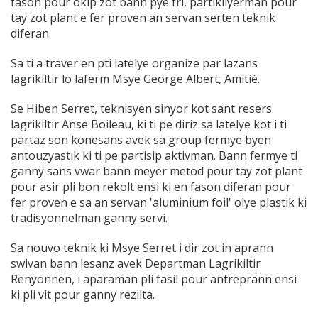
fason pour okip zot bann pye fri, partikilyerman pour
tay zot plant e fer proven an servan serten teknik
diferan.
Sa ti a traver en pti latelye organize par lazans
lagrikiltir lo laferm Msye George Albert, Amitié.
Se Hiben Serret, teknisyen sinyor kot sant resers
lagrikiltir Anse Boileau, ki ti pe diriz sa latelye kot i ti
partaz son konesans avek sa group fermye byen
antouzyastik ki ti pe partisip aktivman. Bann fermye ti
ganny sans vwar bann meyer metod pour tay zot plant
pour asir pli bon rekolt ensi ki en fason diferan pour
fer proven e sa an servan 'aluminium foil' olye plastik ki
tradisyonnelman ganny servi.
Sa nouvo teknik ki Msye Serret i dir zot in aprann
swivan bann lesanz avek Departman Lagrikiltir
Renyonnen, i aparaman pli fasil pour antreprann ensi
ki pli vit pour ganny rezilta.