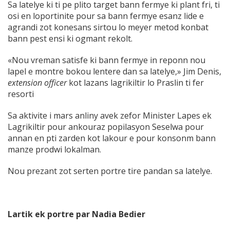
Sa latelye ki ti pe plito target bann fermye ki plant fri, ti
osi en loportinite pour sa bann fermye esanz lide e
agrandi zot konesans sirtou lo meyer metod konbat
bann pest ensi ki ogmant rekolt.
«Nou vreman satisfe ki bann fermye in reponn nou
lapel e montre bokou lentere dan sa latelye,» Jim Denis,
extension officer
kot lazans lagrikiltir lo Praslin ti fer
resorti
Sa aktivite i mars anliny avek zefor Minister Lapes ek
Lagrikiltir pour ankouraz popilasyon Seselwa pour
annan en pti zarden kot lakour e pour konsonm bann
manze prodwi lokalman.
Nou prezant zot serten portre tire pandan sa latelye.
Lartik ek portre par Nadia Bedier