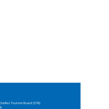
chelles Tourism Board (STB)
K