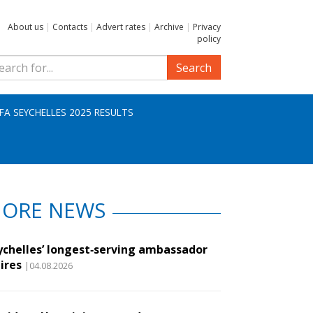
About us
|
Contacts
|
Advert rates
|
Archive
|
Privacy
policy
Search
IFA SEYCHELLES 2025 RESULTS
ORE NEWS
ychelles’ longest‑serving ambassador
ires
|04.08.2026