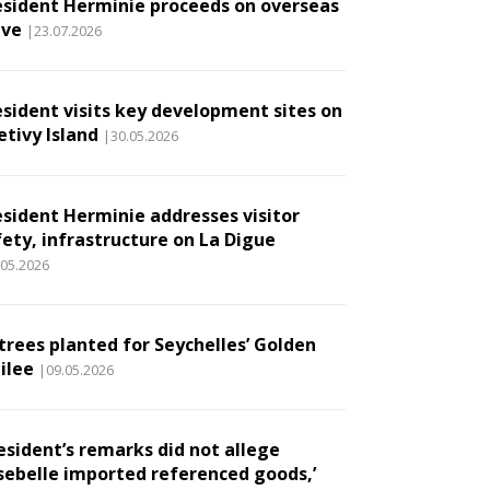
esident Herminie proceeds on overseas
ave
|23.07.2026
esident visits key development sites on
etivy Island
|30.05.2026
esident Herminie addresses visitor
fety, infrastructure on La Digue
.05.2026
 trees planted for Seychelles’ Golden
ilee
|09.05.2026
esident’s remarks did not allege
sebelle imported referenced goods,’