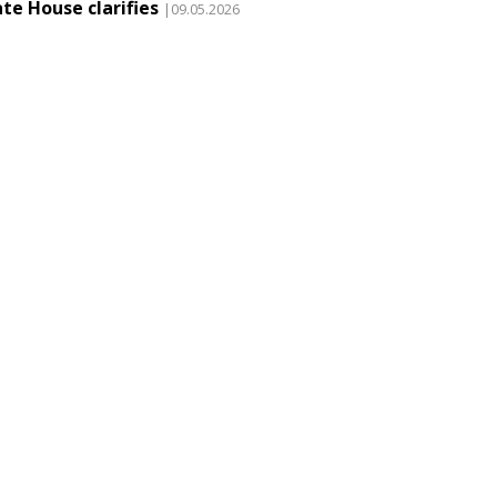
te House clarifies
|09.05.2026