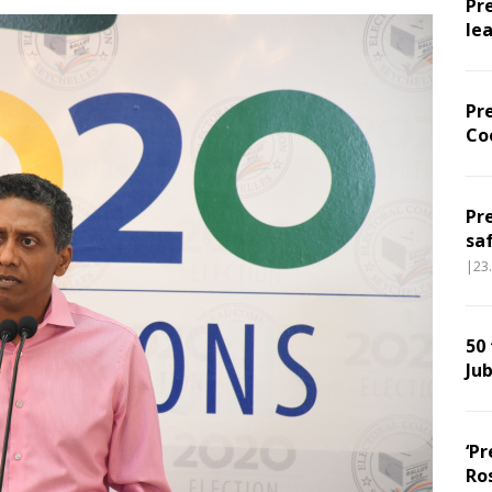
Pr
le
Pr
Co
Pr
sa
|23
50
Jub
‘Pr
Ro