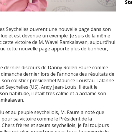
Sta
les Seychelles ouvrent une nouvelle page dans son
olue et est devenue un exemple. Je suis de la même
 cette victoire de M. Wavel Ramkalawan, aujourd’hui
que cette nouvelle page apporte plus de bonheur,
 le dernier discours de Danny Rollen Faure comme
 dimanche dernier lors de l’annonce des résultats de
e son colistier présidentiel Maurice Loustau-Lalanne
d Seychelles (US), Andy Jean-Louis. Il était le
son habitude, il était très calme et a acclamé son
Ramkalawan.
 et au peuple seychellois, M. Faure a noté que
pour sa victoire comme le Président de la
 Chers frères et sœurs seychellois, je l’ai toujours
helles est plus grand que nous tous. Je remercie le