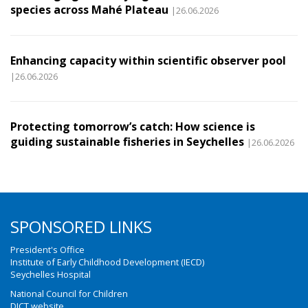
species across Mahé Plateau
|26.06.2026
Enhancing capacity within scientific observer pool
|26.06.2026
Protecting tomorrow’s catch: How science is
guiding sustainable fisheries in Seychelles
|26.06.2026
SPONSORED LINKS
President's Office
Institute of Early Childhood Development (IECD)
Seychelles Hospital
National Council for Children
DICT website