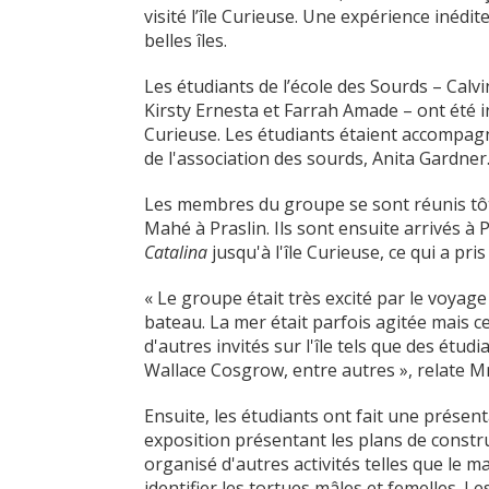
visité l’île Curieuse. Une expérience inédi
belles îles.
Les étudiants de l’école des Sourds – Cal
Kirsty Ernesta et Farrah Amade – ont été in
Curieuse. Les étudiants étaient accompag
de l'association des sourds, Anita Gardner
Les membres du groupe se sont réunis tô
Mahé à Praslin. Ils sont ensuite arrivés à 
Catalina
jusqu'à l'île Curieuse, ce qui a pri
« Le groupe était très excité par le voyage 
bateau. La mer était parfois agitée mais ce
d'autres invités sur l'île tels que des étud
Wallace Cosgrow, entre autres », relate 
Ensuite, les étudiants ont fait une présent
exposition présentant les plans de constru
organisé d'autres activités telles que le 
identifier les tortues mâles et femelles. L