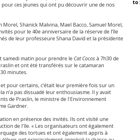
to 
te pour ces jeunes qui ont pu découvrir une de nos
vin Morel, Shanick Malvina, Mael Bacco, Samuel Morel,
vités pour le 40e anniversaire de la réserve de l’île
nés de leur professeure Shana David et la présidente
.
t samedi matin pour prendre le
Cat Cocos
à 7h30 de
Praslin et ont été transférés sur le catamaran
s 30 minutes.
et pour certains, c’était leur première fois sur un
la n’a pas dissuadé leur enthousiasme. Il y avait
iants de Praslin, le ministre de l'Environnement
Mme Gardner.
ation en présence des invités. Ils ont visité une
ction de l'île. « Les organisateurs ont également
marquage des tortues et ont également appris à
es élèves ont principalement apprécié la chasse au