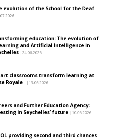
e evolution of the School for the Deaf
.07.2026
ansforming education: The evolution of
earning and Artificial Intelligence in
ychelles
|24.06.2026
art classrooms transform learning at
se Royale
|13.06.2026
reers and Further Education Agency:
esting in Seychelles’ future
|10.06.2026
DOL providing second and third chances