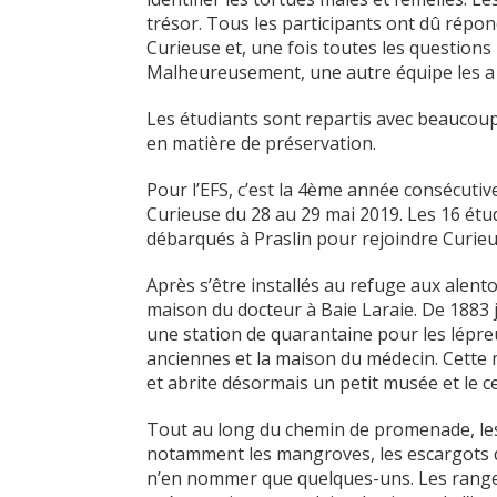
trésor. Tous les participants ont dû répo
Curieuse et, une fois toutes les questions 
Malheureusement, une autre équipe les a 
Les étudiants sont repartis avec beauco
en matière de préservation.
Pour l’EFS, c’est la 4ème année consécutiv
Curieuse du 28 au 29 mai 2019. Les 16 é
débarqués à Praslin pour rejoindre Curieu
Après s’être installés au refuge aux alento
maison du docteur à Baie Laraie. De 1883 j
une station de quarantaine pour les lépreu
anciennes et la maison du médecin. Cette m
et abrite désormais un petit musée et le ce
Tout au long du chemin de promenade, les é
notamment les mangroves, les escargots de
n’en nommer que quelques-uns. Les rangers,