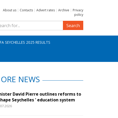
About us
|
Contacts
|
Advert rates
|
Archive
|
Privacy
policy
Search
IFA SEYCHELLES 2025 RESULTS
ORE NEWS
nister David Pierre outlines reforms to
shape Seychelles ' education system
.07.2026