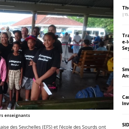
Th
|15
Tr
e-l
Se
Sm
An
Ca
Inv
urs enseignants
SI
ise des Seychelles (EFS) et l’école des Sourds ont