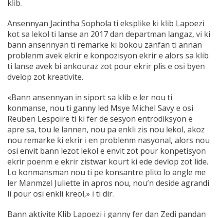
klib.
Ansennyan Jacintha Sophola ti eksplike ki klib Lapoezi
kot sa lekol ti lanse an 2017 dan departman langaz, vi ki
bann ansennyan ti remarke ki bokou zanfan ti annan
problenm avek ekrir e konpozisyon ekrir e alors sa klib
ti lanse avek bi ankouraz zot pour ekrir plis e osi byen
dvelop zot kreativite.
«Bann ansennyan in siport sa klib e ler nou ti
konmanse, nou ti ganny led Msye Michel Savy e osi
Reuben Lespoire ti ki fer de sesyon entrodiksyon e
apre sa, tou le lannen, nou pa enkli zis nou lekol, akoz
nou remarke ki ekrir i en problenm nasyonal, alors nou
osi envit bann lezot lekol e envit zot pour konpetisyon
ekrir poenm e ekrir zistwar kourt ki ede devlop zot lide.
Lo konmansman nou ti pe konsantre plito lo angle me
ler Manmzel Juliette in apros nou, nou’n deside agrandi
li pour osi enkli kreol,» i ti dir.
Bann aktivite Klib Lapoezi i ganny fer dan Zedi pandan