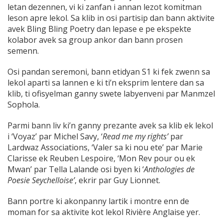
letan dezennen, vi ki zanfan i annan lezot komitman
leson apre lekol. Sa klib in osi partisip dan bann aktivite
avek Bling Bling Poetry dan lepase e pe ekspekte
kolabor avek sa group ankor dan bann prosen
semenn.
Osi pandan seremoni, bann etidyan S1 ki fek zwenn sa
lekol aparti sa lannen e ki ti’n eksprim lentere dan sa
klib, ti ofisyelman ganny swete labyenveni par Manmzel
Sophola.
Parmi bann liv ki’n ganny prezante avek sa klib ek lekol
i ‘Voyaz’ par Michel Savy, ‘
Read me my rights’
par
Lardwaz Associations, ‘Valer sa ki nou ete’ par Marie
Clarisse ek Reuben Lespoire, ‘Mon Rev pour ou ek
Mwan’ par Tella Lalande osi byen ki ‘
Anthologies de
Poesie Seychelloise’
, ekrir par Guy Lionnet.
Bann portre ki akonpanny lartik i montre enn de
moman for sa aktivite kot lekol Rivière Anglaise yer.