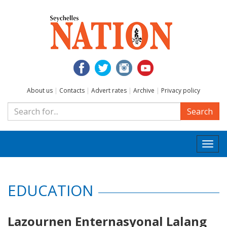
About us
|
Contacts
|
Advert rates
|
Archive
|
Privacy policy
Search
Togg
navi
EDUCATION
Lazournen Enternasyonal Lalang