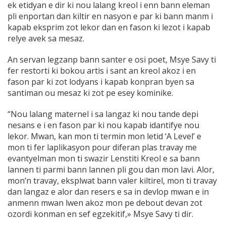
ek etidyan e dir ki nou lalang kreol i enn bann eleman
pli enportan dan kiltir en nasyon e par ki bann manm i
kapab eksprim zot lekor dan en fason ki lezot i kapab
relye avek sa mesaz.
An servan legzanp bann santer e osi poet, Msye Savy ti
fer restorti ki bokou artis i sant an kreol akoz i en
fason par ki zot lodyans i kapab konpran byen sa
santiman ou mesaz ki zot pe esey kominike.
“Nou lalang maternel i sa langaz ki nou tande depi
nesans e i en fason par ki nou kapab idantifye nou
lekor. Mwan, kan mon ti termin mon letid ‘A Level’ e
mon ti fer laplikasyon pour diferan plas travay me
evantyelman mon ti swazir Lenstiti Kreol e sa bann
lannen ti parmi bann lannen pli gou dan mon lavi. Alor,
mon’n travay, eksplwat bann valer kiltirel, mon ti travay
dan langaz e alor dan resers e sa in devlop mwan e in
anmenn mwan lwen akoz mon pe debout devan zot
ozordi konman en sef egzekitif,» Msye Savy ti dir.