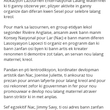
Alokazyon Lazournen Enternasyonal Lalang Maternnel
ki ti ganny obzerve yer, plizyer aktivite in ganny
organize dan diferan kwen Sesel pour selebre lalang
kreol.
Pour mark sa lazournen, en group etidyan lekol
segonder Rivière Anglaise, ansanm avek bann manm
Konsey Nasyonal pour Lar (Nac) e bann manm diferen
Lasosyasyon Lapoezi ti organiz en progranm dan ki
bann zanfan osi byen ki bann artis ek kreater
renonmen ti demontre zot talan, an servan nou lalang
maternel, kreol.
Pandan en pti lentrodiksyon, kordinater devlopman
artistik dan Nac, Joenise Juliette, ti ankouraz tou
prezan pour annan lafyerte pour lalang kreol and pour
osi rekonnet zefor ki gouvernman in fer pour nou
promouvwar e devlop nou lalang maternel atraver
bann striktir ki in met anplas.
Sef egzekitif Nac, Jimmy Savy, ti osi adres bann zanfan