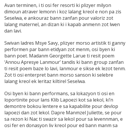
Avan terminen, i ti osi fer resorti ki plizyer milyon
dimoun atraver lemonn i koz lalang kreol e non pa zis
Seselwa, e ankouraz bann zanfan pour valoriz zot
lalang maternel, an dizan ki i kapab anmenn zot lwen
dan lavi.
Swivan ladres Msye Savy, plizyer morso artistik ti ganny
performen par bann etidyan zot menm, osi byen ki
bann poet. Madanm Georgette Larue ti resit poem
‘Annou Apresye Lanmour’ tandis ki bann group zanfan
ti resit poem baze lo lavi, lanmour e sikse ek lezot tenm.
Zot ti osi enterpret bann morso sanson ki selebre
lalang kreol ek leritaz kiltirel Seselwa.
Osi byen ki bann performans, sa lokazyon ti osi en
loportinite pour lans Klib Lapoezi kot sa lekol, ki’n
demontre bokou lentere e sa kapabilite pour devlop
lapoezi dan zot lekol. Dapre Manmzel Juliette, se pour
sa rezon ki Nac ti swazir sa lekol pour sa levennman, e
osi fer en donasyon liv kreol pour ed bann manm sa