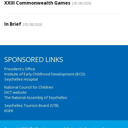
XXIII Commonwealth Games
|05.08.2026
In Brief
|05.08.2026
SPONSORED LINKS
President's Office
Institute of Early Childhood Development (IECD)
Seychelles Hospital
National Council for Children
DICT website
The National Assembly of Seychelles
Seychelles Tourism Board (STB)
KOEK