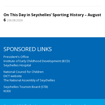
On This Day in Seychelles’ Sporting History – August
6
|06.08.2026
SPONSORED LINKS
President's Office
Institute of Early Childhood Development (IECD)
Seychelles Hospital
National Council for Children
DICT website
The National Assembly of Seychelles
Seychelles Tourism Board (STB)
KOEK