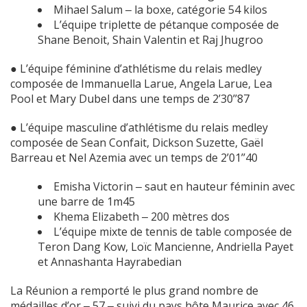
Mihael Salum ‒ la boxe, catégorie 54 kilos
L’équipe triplette de pétanque composée de
Shane Benoit, Shain Valentin et Raj Jhugroo
● L’équipe féminine d’athlétisme du relais medley
composée de Immanuella Larue, Angela Larue, Lea
Pool et Mary Dubel dans une temps de 2’30’’87
● L’équipe masculine d’athlétisme du relais medley
composée de Sean Confait, Dickson Suzette, Gaël
Barreau et Nel Azemia avec un temps de 2’01’’40
Emisha Victorin ‒ saut en hauteur féminin avec
une barre de 1m45
Khema Elizabeth ‒ 200 mètres dos
L’équipe mixte de tennis de table composée de
Teron Dang Kow, Loïc Mancienne, Andriella Payet
et Annashanta Hayrabedian
La Réunion a remporté le plus grand nombre de
médailles d’or ‒ 57 ‒ suivi du pays hôte Maurice avec 46,