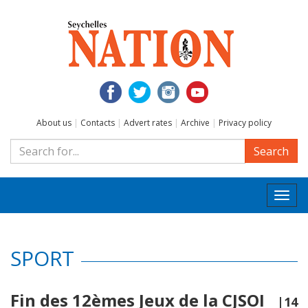
About us
|
Contacts
|
Advert rates
|
Archive
|
Privacy policy
Search
Togg
navi
SPORT
Fin des 12èmes Jeux de la CJSOI
|14