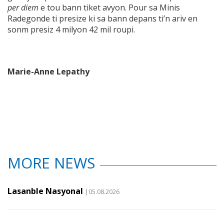
per di
e
m
e tou bann tiket avyon. Pour sa Minis
Radegonde ti presize ki sa bann depans ti’n ariv en
sonm presiz 4 milyon 42 mil roupi.
Marie-Anne Lepathy
MORE NEWS
Lasanble Nasyonal
|05.08.2026