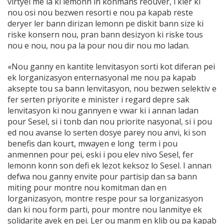
virtyel me la ki lemonn in konmans reouver, i kler ki
nou osi nou bezwen resorti e nou pa kapab reste
deryer ler bann dirizan lemonn pe diskit bann size ki
riske konsern nou, pran bann desizyon ki riske tous
nou e nou, nou pa la pour nou dir nou mo ladan.
«Nou ganny en kantite lenvitasyon sorti kot diferan pei
ek lorganizasyon enternasyonal me nou pa kapab
aksepte tou sa bann lenvitasyon, nou bezwen selektiv e
fer serten priyorite e minister i regard depre sak
lenvitasyon ki nou gannyen e vwar ki i annan ladan
pour Sesel, si i tonb dan nou priorite nasyonal, si i pou
ed nou avanse lo serten dosye parey nou anvi, ki son
benefis dan kourt, mwayen e long term i pou
anmennen pour pei, eski i pou elev nivo Sesel, fer
lemonn konn son defi ek lezot keksoz lo Sesel. I annan
defwa nou ganny envite pour partisip dan sa bann
miting pour montre nou komitman dan en
lorganizasyon, montre respe pour sa lorganizasyon
dan ki nou form parti, pour montre nou lanmitye ek
solidarite avek en pei. Ler ou manm en klib ou pa kapab