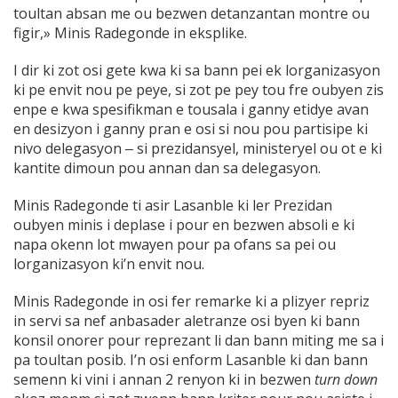
toultan absan me ou bezwen detanzantan montre ou
figir,» Minis Radegonde in eksplike.
I dir ki zot osi gete kwa ki sa bann pei ek lorganizasyon
ki pe envit nou pe peye, si zot pe pey tou fre oubyen zis
enpe e kwa spesifikman e tousala i ganny etidye avan
en desizyon i ganny pran e osi si nou pou partisipe ki
nivo delegasyon ‒ si prezidansyel, ministeryel ou ot e ki
kantite dimoun pou annan dan sa delegasyon.
Minis Radegonde ti asir Lasanble ki ler Prezidan
oubyen minis i deplase i pour en bezwen absoli e ki
napa okenn lot mwayen pour pa ofans sa pei ou
lorganizasyon ki’n envit nou.
Minis Radegonde in osi fer remarke ki a plizyer repriz
in servi sa nef anbasader aletranze osi byen ki bann
konsil onorer pour reprezant li dan bann miting me sa i
pa toultan posib. I’n osi enform Lasanble ki dan bann
semenn ki vini i annan 2 renyon ki in bezwen
turn down