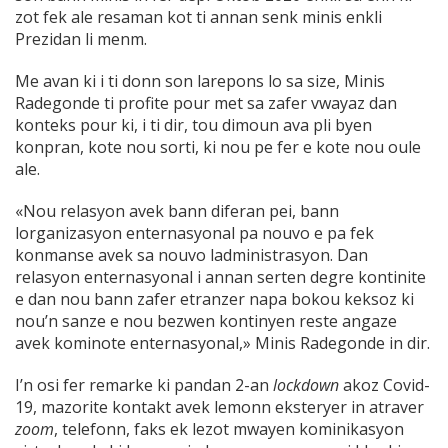
zot fek ale resaman kot ti annan senk minis enkli
Prezidan li menm.
Me avan ki i ti donn son larepons lo sa size, Minis
Radegonde ti profite pour met sa zafer vwayaz dan
konteks pour ki, i ti dir, tou dimoun ava pli byen
konpran, kote nou sorti, ki nou pe fer e kote nou oule
ale.
«Nou relasyon avek bann diferan pei, bann
lorganizasyon enternasyonal pa nouvo e pa fek
konmanse avek sa nouvo ladministrasyon. Dan
relasyon enternasyonal i annan serten degre kontinite
e dan nou bann zafer etranzer napa bokou keksoz ki
nou’n sanze e nou bezwen kontinyen reste angaze
avek kominote enternasyonal,» Minis Radegonde in dir.
I’n osi fer remarke ki pandan 2-an
lockdown
akoz Covid-
19, mazorite kontakt avek lemonn eksteryer in atraver
zoom
, telefonn, faks ek lezot mwayen kominikasyon