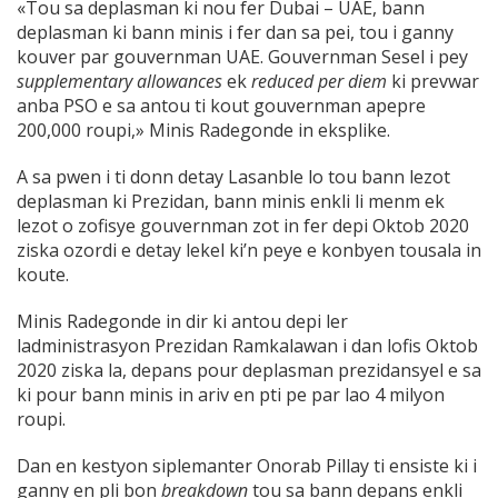
«Tou sa deplasman ki nou fer Dubai – UAE, bann
deplasman ki bann minis i fer dan sa pei, tou i ganny
kouver par gouvernman UAE. Gouvernman Sesel i pey
supplementary allowances
ek
reduced per di
e
m
ki prevwar
anba PSO e sa antou ti kout gouvernman apepre
200,000 roupi,» Minis Radegonde in eksplike.
A sa pwen i ti donn detay Lasanble lo tou bann lezot
deplasman ki Prezidan, bann minis enkli li menm ek
lezot o zofisye gouvernman zot in fer depi Oktob 2020
ziska ozordi e detay lekel ki’n peye e konbyen tousala in
koute.
Minis Radegonde in dir ki antou depi ler
ladministrasyon Prezidan Ramkalawan i dan lofis Oktob
2020 ziska la, depans pour deplasman prezidansyel e sa
ki pour bann minis in ariv en pti pe par lao 4 milyon
roupi.
Dan en kestyon siplemanter Onorab Pillay ti ensiste ki i
ganny en pli bon
breakdown
tou sa bann depans enkli