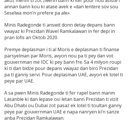
akoz menm si zot zwenn bann kriter pour nou asiste i
annan bann kou ki atase avek e «dan lentere sov sou
Seselwa mon’n prefere pa ale».
Minis Radegonde ti answit donn detay depans bann
vwayaz ki Prezidan Wavel Ramkalawan in fer depi in
pran lofis an Oktob 2020.
Premye deplasman i ti al Moris e deplasman ti finanse
parsyelman par Moris, avyon nou pa ti pey dan vot
gouvernman me IDC ki pey bann fre. Sa 4 milyon roupi
ki ti dan bidze pour depans vwayaz dan biro Prezidan
pa ti ganny servi. Pour deplasman UAE, avyon ek lotel ti
peye par UAE.
A sa pwen Minis Radegonde ti fer rapel bann manm
Lasanble ki dan lepase osi letan bann Prezidan ti vizit
Abu Dhabi ou Dubai zot pasaz ek lotel ti toultan ganny
peye par gouvernman UAE e napa nanryen ki’n sanze
anba Prezidan Ramkalawan.