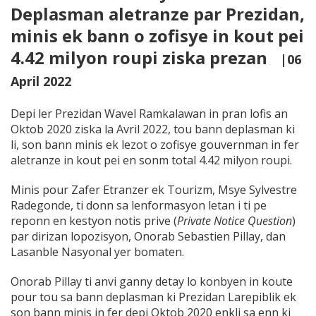
Deplasman aletranze par Prezidan,
minis ek bann o zofisye in kout pei
4.42 milyon roupi ziska prezan
|06
April 2022
Depi ler Prezidan Wavel Ramkalawan in pran lofis an
Oktob 2020 ziska la Avril 2022, tou bann deplasman ki
li, son bann minis ek lezot o zofisye gouvernman in fer
aletranze in kout pei en sonm total 4.42 milyon roupi.
Minis pour Zafer Etranzer ek Tourizm, Msye Sylvestre
Radegonde, ti donn sa lenformasyon letan i ti pe
reponn en kestyon notis prive (
Private Notice Question
)
par dirizan lopozisyon, Onorab Sebastien Pillay, dan
Lasanble Nasyonal yer bomaten.
Onorab Pillay ti anvi ganny detay lo konbyen in koute
pour tou sa bann deplasman ki Prezidan Larepiblik ek
son bann minis in fer depi Oktob 2020 enkli sa enn ki